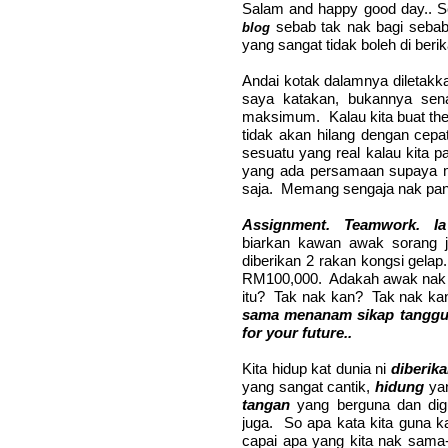
Salam and happy good day.. 
sebab tak nak bagi sebab
blog
yang sangat tidak boleh di beri
Andai kotak dalamnya diletakk
saya katakan, bukannya sen
maksimum. Kalau kita buat then 
tidak akan hilang dengan cep
sesuatu yang real kalau kita 
yang ada persamaan supaya m
saja. Memang sengaja nak panj
Assignment. Teamwork. Ia 
biarkan kawan awak sorang 
diberikan 2 rakan kongsi gela
RM100,000. Adakah awak nak b
itu? Tak nak kan? Tak nak ka
sama menanam sikap tanggu
for your future..
Kita hidup kat dunia ni
diberik
yang sangat cantik,
hidung
yan
tangan
yang berguna dan di
juga. So apa kata kita guna 
capai apa yang kita nak sa