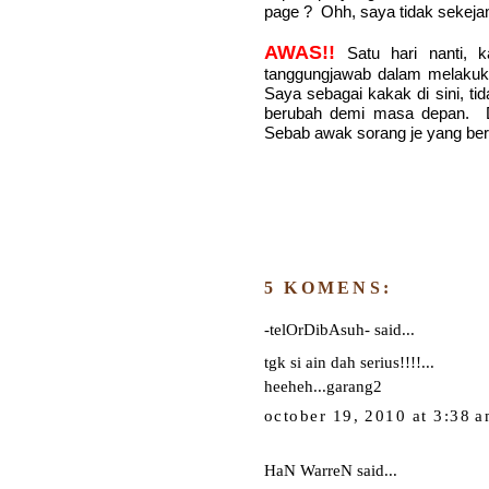
page ? Ohh, saya tidak sekeja
AWAS!!
Satu hari nanti, 
tanggungjawab dalam melakuka
Saya sebagai kakak di sini, t
berubah demi masa depan. Di
Sebab awak sorang je yang ber
5 KOMENS:
-telOrDibAsuh-
said...
tgk si ain dah serius!!!!...
heeheh...garang2
october 19, 2010 at 3:38 
HaN WarreN
said...