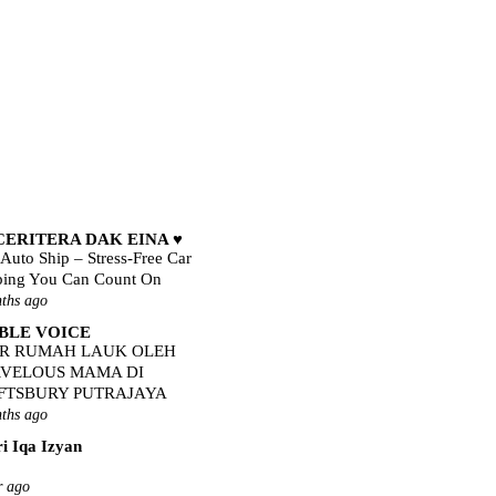
 CERITERA DAK EINA ♥
Auto Ship – Stress-Free Car
ping You Can Count On
ths ago
IBLE VOICE
AR RUMAH LAUK OLEH
VELOUS MAMA DI
FTSBURY PUTRAJAYA
ths ago
ri Iqa Izyan
r ago