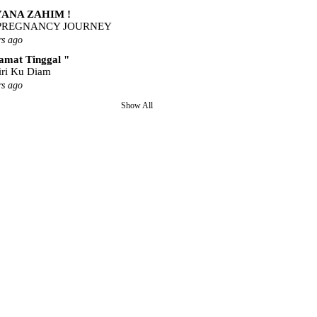
IYANA ZAHIM !
PREGNANCY JOURNEY
rs ago
lamat Tinggal "
iri Ku Diam
rs ago
Show All