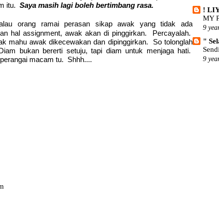
m itu.
Saya masih lagi boleh bertimbang rasa.
! L
MY 
kalau orang ramai perasan sikap awak yang tidak ada
9 yea
n hal assignment, awak akan di pinggirkan. Percayalah.
" Se
idak mahu awak dikecewakan dan dipinggirkan. So tolonglah
Send
am bukan bererti setuju, tapi diam untuk menjaga hati.
perangai macam tu. Shhh....
9 yea
am