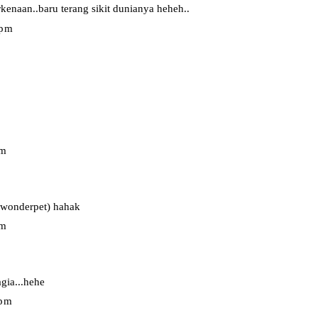
kenaan..baru terang sikit dunianya heheh..
 pm
pm
2 wonderpet) hahak
pm
gia...hehe
 pm