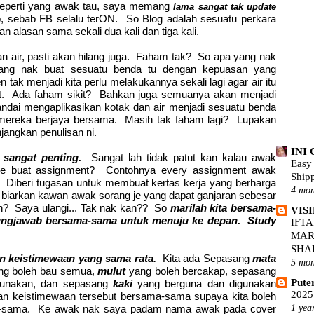
Seperti yang awak tau, saya memang
lama sangat tak update
, sebab FB selalu terON. So Blog adalah sesuatu perkara
kan alasan sama sekali dua kali dan tiga kali.
an air, pasti akan hilang juga. Faham tak? So apa yang nak
ang nak buat sesuatu benda tu dengan kepuasan yang
tak menjadi kita perlu melakukannya sekali lagi agar air itu
at. Ada faham sikit? Bahkan juga semuanya akan menjadi
pandai mengaplikasikan kotak dan air menjadi sesuatu benda
ereka berjaya bersama. Masih tak faham lagi? Lupakan
angkan penulisan ni.
INI
sangat penting.
Sangat lah tidak patut kan kalau awak
Easy 
je buat assignment? Contohnya every assignment awak
Ship
p. Diberi tugasan untuk membuat kertas kerja yang berharga
4 mon
iarkan kawan awak sorang je yang dapat ganjaran sebesar
n? Saya ulangi... Tak nak kan?? So
marilah kita bersama-
VIS
ngjawab bersama-sama untuk menuju ke depan. Study
IFT
MAR
SHA
an keistimewaan yang sama rata.
Kita ada Sepasang
mata
5 mon
g boleh bau semua,
mulut
yang boleh bercakap, sepasang
Pute
gunakan, dan sepasang
kaki
yang berguna dan digunakan
2025
kan keistimewaan tersebut bersama-sama supaya kita boleh
ma-sama. Ke awak nak saya padam nama awak pada cover
1 yea