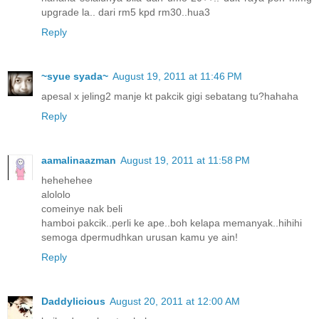
upgrade la.. dari rm5 kpd rm30..hua3
Reply
~syue syada~
August 19, 2011 at 11:46 PM
apesal x jeling2 manje kt pakcik gigi sebatang tu?hahaha
Reply
aamalinaazman
August 19, 2011 at 11:58 PM
hehehehee
alololo
comeinye nak beli
hamboi pakcik..perli ke ape..boh kelapa memanyak..hihihi
semoga dpermudhkan urusan kamu ye ain!
Reply
Daddylicious
August 20, 2011 at 12:00 AM