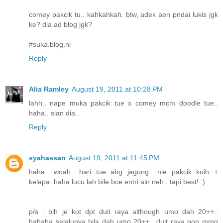
comey pakcik tu.. kahkahkah. btw, adek aen pndai lukis jgk
ke? dia ad blog jgk?
#suka.blog.ni
Reply
Alia Ramley
August 19, 2011 at 10:28 PM
lahh.. nape muka pakcik tue x comey mcm doodle tue..
haha.. sian dia..
Reply
syahassan
August 19, 2011 at 11:45 PM
haha.. woah.. hari tue abg jagung.. nie pakcik kuih +
kelapa..haha lucu lah bile bce entri ain neh.. tapi best! :)
p/s : blh je kot dpt duit raya although umo dah 20++..
hahaha selalunya bila dah umo 20++.. duit raya pon mmg