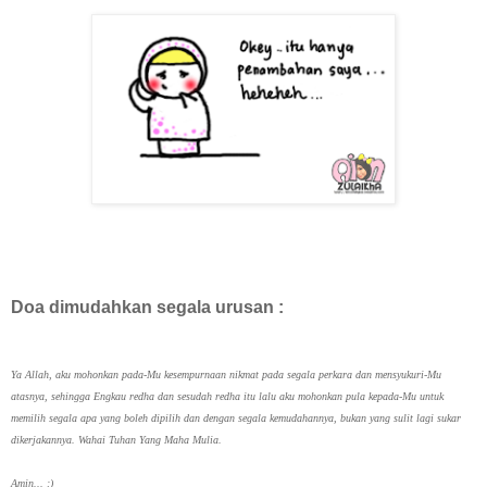
Doa dimudahkan segala urusan :
Ya Allah, aku mohonkan pada-Mu kesempurnaan nikmat pada segala perkara dan mensyukuri-Mu
atasnya, sehingga Engkau redha dan sesudah redha itu lalu aku mohonkan pula kepada-Mu untuk
memilih segala apa yang boleh dipilih dan dengan segala kemudahannya, bukan yang sulit lagi sukar
dikerjakannya. Wahai Tuhan Yang Maha Mulia.
Amin... :)