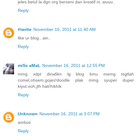
jeles betul la dgn org berseni dan kreatif ni..wuuu..
Reply
#iwrite
November 16, 2011 at 11:40 AM
like ur blog...ain..
Reply
miSs aMaL
November 16, 2011 at 12:55 PM
mmg xdpt dinafikn lg blog kmu memg tsgtlah
comel,ohsem,gojes!doodle plak mmg syuper duper
kiyut.ooh,jth hati!hikhik
Reply
Unknown
November 16, 2011 at 3:07 PM
amboii
Reply