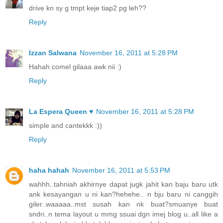
drive kn sy g tmpt keje tiap2 pg leh??
Reply
Izzan Salwana
November 16, 2011 at 5:28 PM
Hahah comel gilaaa awk nii :)
Reply
La Espera Queen ♥
November 16, 2011 at 5:28 PM
simple and cantekkk :))
Reply
haha hahah
November 16, 2011 at 5:53 PM
wahhh..tahniah akhirnye dapat jugk jahit kan baju baru utk
ank kesayangan u ni kan?hehehe.. n bju baru ni canggih
giler..waaaaa..mst susah kan nk buat?smuanye buat
sndri..n tema layout u mmg ssuai dgn imej blog u..all like a