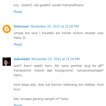
ezy : boleh2, sila godek2 sendiri hahahahhaha
Reply
Unknown
November 15, 2011 at 11:25 PM
simple but nice ! kreatifla ain heheh mohon header satu
haha ;D
Reply
dabuldahi
November 15, 2011 at 11:26 PM
wah!! baru! wajah baru. Ain save gambar png ke gif?
transparent. masuk dgn background.. syesyuaisyangat!!
haha..
bool tetap ada. dulu kat banner sekarang kat sidebar. bool
bool..
btw, kenapa garang sangat ni? haha
Reply