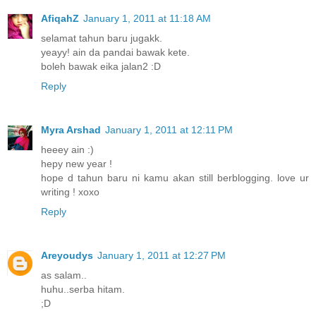
AfiqahZ
January 1, 2011 at 11:18 AM
selamat tahun baru jugakk.
yeayy! ain da pandai bawak kete.
boleh bawak eika jalan2 :D
Reply
Myra Arshad
January 1, 2011 at 12:11 PM
heeey ain :)
hepy new year !
hope d tahun baru ni kamu akan still berblogging. love ur
writing ! xoxo
Reply
Areyoudys
January 1, 2011 at 12:27 PM
as salam..
huhu..serba hitam.
;D