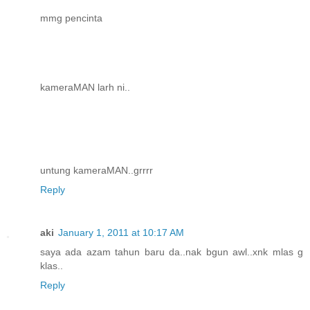
mmg pencinta
kameraMAN larh ni..
untung kameraMAN..grrrr
Reply
aki
January 1, 2011 at 10:17 AM
saya ada azam tahun baru da..nak bgun awl..xnk mlas g
klas..
Reply