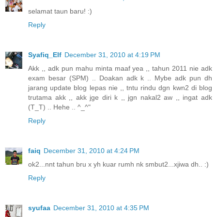
selamat taun baru! :)
Reply
Syafiq_Elf
December 31, 2010 at 4:19 PM
Akk ,, adk pun mahu minta maaf yea ,, tahun 2011 nie adk
exam besar (SPM) .. Doakan adk k .. Mybe adk pun dh
jarang update blog lepas nie ,, tntu rindu dgn kwn2 di blog
trutama akk ,, akk jge diri k ,, jgn nakal2 aw ,, ingat adk
(T_T) .. Hehe .. ^_^"
Reply
faiq
December 31, 2010 at 4:24 PM
ok2...nnt tahun bru x yh kuar rumh nk smbut2...xjiwa dh.. :)
Reply
syufaa
December 31, 2010 at 4:35 PM