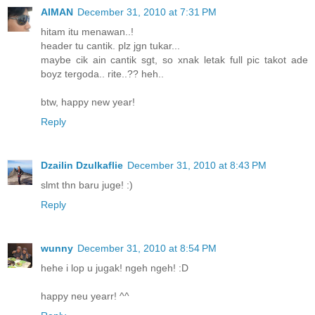
AIMAN
December 31, 2010 at 7:31 PM
hitam itu menawan..!
header tu cantik. plz jgn tukar...
maybe cik ain cantik sgt, so xnak letak full pic takot ade
boyz tergoda.. rite..?? heh..
btw, happy new year!
Reply
Dzailin Dzulkaflie
December 31, 2010 at 8:43 PM
slmt thn baru juge! :)
Reply
wunny
December 31, 2010 at 8:54 PM
hehe i lop u jugak! ngeh ngeh! :D
happy neu yearr! ^^