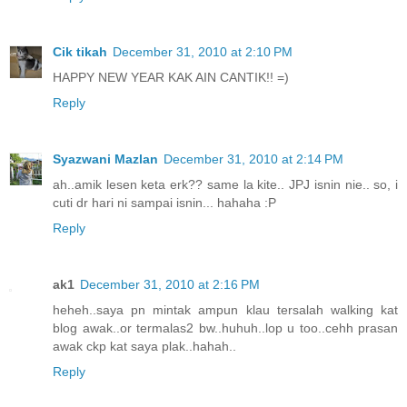
Cik tikah
December 31, 2010 at 2:10 PM
HAPPY NEW YEAR KAK AIN CANTIK!! =)
Reply
Syazwani Mazlan
December 31, 2010 at 2:14 PM
ah..amik lesen keta erk?? same la kite.. JPJ isnin nie.. so, i
cuti dr hari ni sampai isnin... hahaha :P
Reply
ak1
December 31, 2010 at 2:16 PM
heheh..saya pn mintak ampun klau tersalah walking kat
blog awak..or termalas2 bw..huhuh..lop u too..cehh prasan
awak ckp kat saya plak..hahah..
Reply